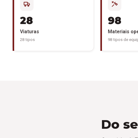
28
98
Viaturas
Materiais op
28 tipos
98 tipos de equ
Do se