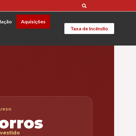
lação
Aquisições
Taxa de Incêndio
CURSO
orros
nvestido