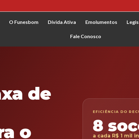
O Funesbom
Dívida Ativa
Emolumentos
Legis
Fale Conosco
axa de
EFICIÊNCIA DO RE
8 soc
ra o
a cada R$ 1 mil i