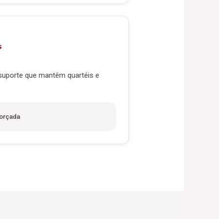
s
 suporte que mantêm quartéis e
forçada