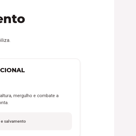
ento
liza.
CIONAL
altura, mergulho e combate a
onta.
 e salvamento