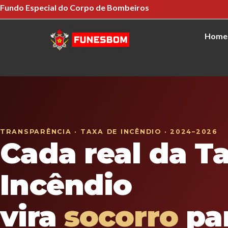
o
Ir
Fundo Especial do Corpo de Bombeiros
conteúdo
para
Home
o
conteúdo
TRANSPARÊNCIA · TAXA DE INCÊNDIO · 2024–2026
Cada real da T
Incêndio
vira
socorro
pa